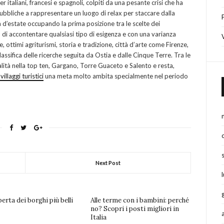
r italiani, francesi e spagnoli, colpiti da una pesante crisi che ha
pubbliche a rappresentare un luogo di relax per staccare dalla
na d’estate occupando la prima posizione tra le scelte dei
do di accontentare qualsiasi tipo di esigenza e con una varianza
, ottimi agriturismi, storia e tradizione, città d’arte come Firenze,
lassifica delle ricerche seguita da Ostia e dalle Cinque Terre. Tra le
lità nella top ten, Gargano, Torre Guaceto e Salento e resta,
villaggi turistici
una meta molto ambita specialmente nel periodo
Next Post
perta dei borghi più belli
Alle terme con i bambini: perché
no? Scopri i posti migliori in
Italia