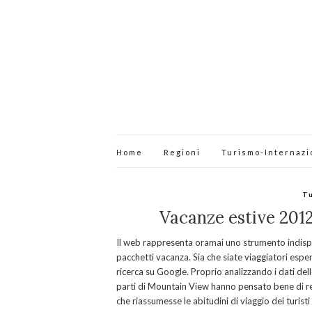
Home
Regioni
Turismo-Internazi
T
Vacanze estive 2012:
Il web rappresenta oramai uno strumento indispen
pacchetti vacanza. Sia che siate viaggiatori espert
ricerca su Google. Proprio analizzando i dati dell
parti di Mountain View hanno pensato bene di re
che riassumesse le abitudini di viaggio dei turis