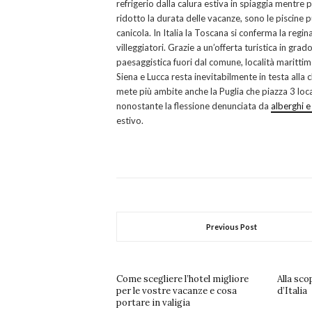
refrigerio dalla calura estiva in spiaggia mentre pe
ridotto la durata delle vacanze, sono le piscine 
canicola. In Italia la Toscana si conferma la regi
villeggiatori. Grazie a un’offerta turistica in gra
paesaggistica fuori dal comune, località marittime
Siena e Lucca resta inevitabilmente in testa alla c
mete più ambite anche la Puglia che piazza 3 loca
nonostante la flessione denunciata da
alberghi e 
estivo.
Previous Post
Come scegliere l’hotel migliore
Alla sco
per le vostre vacanze e cosa
d’Italia
portare in valigia