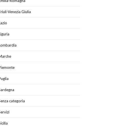
Emilia-Romagna
Friuli-Venezia Giulia
Lazio
Liguria
Lombardia
Marche
Piemonte
Puglia
Sardegna
Senza categoria
Servizi
icilia