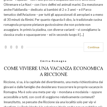
Oltremare e Le Navi – con i loro delfini ed animali marini. Da menzionare
anche Fiabilandia – dedicato ai bambini di 2 o 3 anni – e il Parco
tematico dell’Aviazione – per tutti gli appassionati di aeroplani e a meno
di 30 minuti da Rimini. Per quanto riguarda il cibo, la tradizionale cucina
romagnola propone pietanze gustosissime che non potete non
assaggiare. In primis la piadina, con diverse varianti – vi consigliamo la
classica crudo e squacquerone – ed in secondo luogo il […]
Continua
Emilia-Romagna
COME VIVIERE UNA VACANZA ECONOMICA
A RICCIONE
Riccione, si sa, è la capitale del divertimento, una meta richiestissima dai
giovani e dalle famiglie che desiderano trascorrere le proprie vacanze in
Romagna. Ma è solo una meta per vip – mondana e modaiola – oppure
accessibile a tutti, con costi di soggiorno relativamente contenuti?
Innanzitutto, se pensate che Riccione sia una località solo per vip vi
sbagliate. La Perla Verde è la soluzione ideale anche per un pubblico più