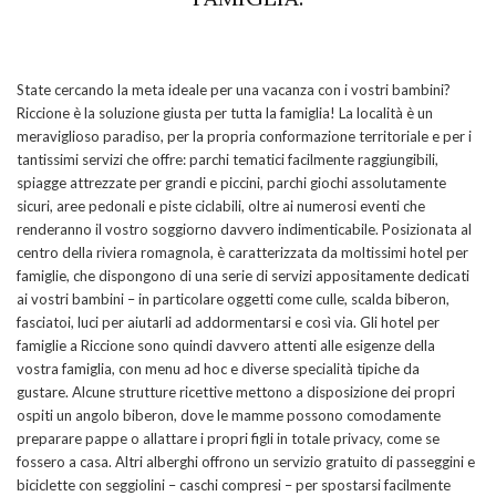
State cercando la meta ideale per una vacanza con i vostri bambini?
Riccione è la soluzione giusta per tutta la famiglia! La località è un
meraviglioso paradiso, per la propria conformazione territoriale e per i
tantissimi servizi che offre: parchi tematici facilmente raggiungibili,
spiagge attrezzate per grandi e piccini, parchi giochi assolutamente
sicuri, aree pedonali e piste ciclabili, oltre ai numerosi eventi che
renderanno il vostro soggiorno davvero indimenticabile. Posizionata al
centro della riviera romagnola, è caratterizzata da moltissimi hotel per
famiglie, che dispongono di una serie di servizi appositamente dedicati
ai vostri bambini – in particolare oggetti come culle, scalda biberon,
fasciatoi, luci per aiutarli ad addormentarsi e così via. Gli hotel per
famiglie a Riccione sono quindi davvero attenti alle esigenze della
vostra famiglia, con menu ad hoc e diverse specialità tipiche da
gustare. Alcune strutture ricettive mettono a disposizione dei propri
ospiti un angolo biberon, dove le mamme possono comodamente
preparare pappe o allattare i propri figli in totale privacy, come se
fossero a casa. Altri alberghi offrono un servizio gratuito di passeggini e
biciclette con seggiolini – caschi compresi – per spostarsi facilmente