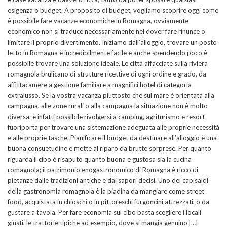
esigenza o budget. A proposito di budget, vogliamo scoprire oggi come
è possibile fare vacanze economiche in Romagna, ovviamente
economico non si traduce necessariamente nel dover fare rinunce o
limitare il proprio divertimento. Iniziamo dall’alloggio, trovare un posto
letto in Romagna è incredibilmente facile e anche spendendo poco è
possibile trovare una soluzione ideale. Le città affacciate sulla riviera
romagnola brulicano di strutture ricettive di ogni ordine e grado, da
affittacamere a gestione familiare a magnifici hotel di categoria
extralusso. Se la vostra vacanza piuttosto che sul mare è orientata alla
campagna, alle zone rurali o alla campagna la situazione non è molto
diversa; è infatti possibile rivolgersi a camping, agriturismo e resort
fuoriporta per trovare una sistemazione adeguata alle proprie necessità
e alle proprie tasche. Pianificare il budget da destinare all’alloggio è una
buona consuetudine e mette al riparo da brutte sorprese. Per quanto
riguarda il cibo è risaputo quanto buona e gustosa sia la cucina
romagnola; il patrimonio enogastronomico di Romagna è ricco di
pietanze dalle tradizioni antiche e dai sapori decisi. Uno dei capisaldi
della gastronomia romagnola è la piadina da mangiare come street
food, acquistata in chioschi o in pittoreschi furgoncini attrezzati, o da
gustare a tavola. Per fare economia sul cibo basta scegliere i locali
giusti, le trattorie tipiche ad esempio, dove si mangia genuino […]