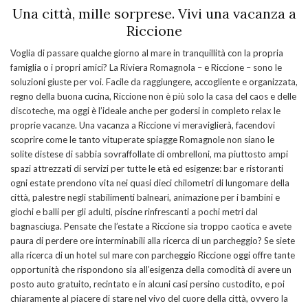
Una città, mille sorprese. Vivi una vacanza a
Riccione
Voglia di passare qualche giorno al mare in tranquillità con la propria
famiglia o i propri amici? La Riviera Romagnola – e Riccione – sono le
soluzioni giuste per voi. Facile da raggiungere, accogliente e organizzata,
regno della buona cucina, Riccione non è più solo la casa del caos e delle
discoteche, ma oggi è l’ideale anche per godersi in completo relax le
proprie vacanze. Una vacanza a Riccione vi meraviglierà, facendovi
scoprire come le tanto vituperate spiagge Romagnole non siano le
solite distese di sabbia sovraffollate di ombrelloni, ma piuttosto ampi
spazi attrezzati di servizi per tutte le età ed esigenze: bar e ristoranti
ogni estate prendono vita nei quasi dieci chilometri di lungomare della
città, palestre negli stabilimenti balneari, animazione per i bambini e
giochi e balli per gli adulti, piscine rinfrescanti a pochi metri dal
bagnasciuga. Pensate che l’estate a Riccione sia troppo caotica e avete
paura di perdere ore interminabili alla ricerca di un parcheggio? Se siete
alla ricerca di un hotel sul mare con parcheggio Riccione oggi offre tante
opportunità che rispondono sia all’esigenza della comodità di avere un
posto auto gratuito, recintato e in alcuni casi persino custodito, e poi
chiaramente al piacere di stare nel vivo del cuore della città, ovvero la