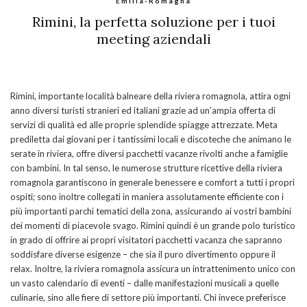
Emilia-Romagna
Rimini, la perfetta soluzione per i tuoi
meeting aziendali
Rimini, importante località balneare della riviera romagnola, attira ogni
anno diversi turisti stranieri ed italiani grazie ad un’ampia offerta di
servizi di qualità ed alle proprie splendide spiagge attrezzate. Meta
prediletta dai giovani per i tantissimi locali e discoteche che animano le
serate in riviera, offre diversi pacchetti vacanze rivolti anche a famiglie
con bambini. In tal senso, le numerose strutture ricettive della riviera
romagnola garantiscono in generale benessere e comfort a tutti i propri
ospiti; sono inoltre collegati in maniera assolutamente efficiente con i
più importanti parchi tematici della zona, assicurando ai vostri bambini
dei momenti di piacevole svago. Rimini quindi è un grande polo turistico
in grado di offrire ai propri visitatori pacchetti vacanza che sapranno
soddisfare diverse esigenze – che sia il puro divertimento oppure il
relax. Inoltre, la riviera romagnola assicura un intrattenimento unico con
un vasto calendario di eventi – dalle manifestazioni musicali a quelle
culinarie, sino alle fiere di settore più importanti. Chi invece preferisce