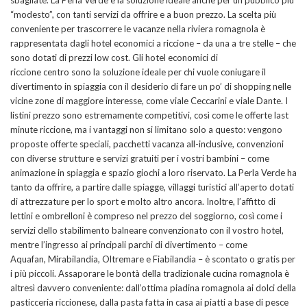
“modesto”, con tanti servizi da offrire e a buon prezzo. La scelta più
conveniente per trascorrere le vacanze nella riviera romagnola è
rappresentata dagli hotel economici a riccione – da una a tre stelle – che
sono dotati di prezzi low cost. Gli hotel economici di
riccione centro sono la soluzione ideale per chi vuole coniugare il
divertimento in spiaggia con il desiderio di fare un po’ di shopping nelle
vicine zone di maggiore interesse, come viale Ceccarini e viale Dante. I
listini prezzo sono estremamente competitivi, così come le offerte last
minute riccione, ma i vantaggi non si limitano solo a questo: vengono
proposte offerte speciali, pacchetti vacanza all-inclusive, convenzioni
con diverse strutture e servizi gratuiti per i vostri bambini – come
animazione in spiaggia e spazio giochi a loro riservato. La Perla Verde ha
tanto da offrire, a partire dalle spiagge, villaggi turistici all’aperto dotati
di attrezzature per lo sport e molto altro ancora. Inoltre, l’affitto di
lettini e ombrelloni è compreso nel prezzo del soggiorno, così come i
servizi dello stabilimento balneare convenzionato con il vostro hotel,
mentre l’ingresso ai principali parchi di divertimento – come
Aquafan, Mirabilandia, Oltremare e Fiabilandia – è scontato o gratis per
i più piccoli. Assaporare le bontà della tradizionale cucina romagnola è
altresì davvero conveniente: dall’ottima piadina romagnola ai dolci della
pasticceria riccionese, dalla pasta fatta in casa ai piatti a base di pesce