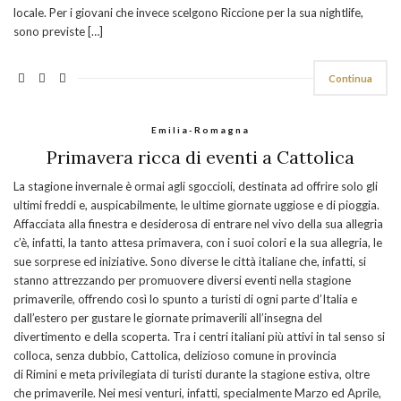
locale. Per i giovani che invece scelgono Riccione per la sua nightlife,
sono previste […]
Continua
Emilia-Romagna
Primavera ricca di eventi a Cattolica
La stagione invernale è ormai agli sgoccioli, destinata ad offrire solo gli
ultimi freddi e, auspicabilmente, le ultime giornate uggiose e di pioggia.
Affacciata alla finestra e desiderosa di entrare nel vivo della sua allegria
c’è, infatti, la tanto attesa primavera, con i suoi colori e la sua allegria, le
sue sorprese ed iniziative. Sono diverse le città italiane che, infatti, si
stanno attrezzando per promuovere diversi eventi nella stagione
primaverile, offrendo così lo spunto a turisti di ogni parte d’Italia e
dall’estero per gustare le giornate primaverili all’insegna del
divertimento e della scoperta. Tra i centri italiani più attivi in tal senso si
colloca, senza dubbio, Cattolica, delizioso comune in provincia
di Rimini e meta privilegiata di turisti durante la stagione estiva, oltre
che primaverile. Nei mesi venturi, infatti, specialmente Marzo ed Aprile,