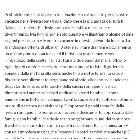
Probabilmente sarà la prima destinazione a cui pensate per le vostre
vacanze nella riviera romagnola, dato che è la più amata dai turisti
italiani e stranieri che desiderano divertirsi tra mare, sole e
divertimento. Ma Rimini non è solo questo e vi illustriamo alcune ottime
ragioni per trascorre le vostre vacanze in questa splendida località. La
grandissima offerta di alberghi 3 stelle sul mare di rimini è sicuramente
un ottimo punto di partenza ed il turista ha praticamente solo
l’imbarazzo della scelta. Tali strutture, a due passi dal mare, offrono
ogni tipo di comfort e servizio e permettono al turista di godersi la
spiaggia dalla mattina alla sera, anche fino a notte fonda. Ci si può
divertire semplicemente crogiolandosi al sole, allenandosi in palestra,
degustando le specialità tipiche della cucina romagnola, senza
dimenticare i numerosi servizi dedicati ai vostri bambini – come
animazione in hotel e in spiaggia. La città rappresenta inoltre un ottimo
punto di partenza per visitare i più importanti parchi tematici della
riviera romagnola, e per questo motivo è decisamente apprezzata dalle
famiglie con bambini che desiderano soggiornare in uno dei tanti hotel
tre stelle sul mare di rimini. Tra questi ricordiamo Italia in miniatura –
con un’atmosfera magica che incanterà i vostri bambini ma anche i più
grandi – Aquafan – con i suoi percorsi acquatici davvero divertenti –