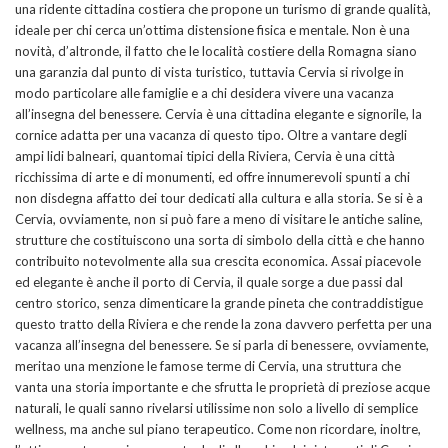
una ridente cittadina costiera che propone un turismo di grande qualità,
ideale per chi cerca un’ottima distensione fisica e mentale. Non è una
novità, d’altronde, il fatto che le località costiere della Romagna siano
una garanzia dal punto di vista turistico, tuttavia Cervia si rivolge in
modo particolare alle famiglie e a chi desidera vivere una vacanza
all’insegna del benessere. Cervia è una cittadina elegante e signorile, la
cornice adatta per una vacanza di questo tipo. Oltre a vantare degli
ampi lidi balneari, quantomai tipici della Riviera, Cervia è una città
ricchissima di arte e di monumenti, ed offre innumerevoli spunti a chi
non disdegna affatto dei tour dedicati alla cultura e alla storia. Se si è a
Cervia, ovviamente, non si può fare a meno di visitare le antiche saline,
strutture che costituiscono una sorta di simbolo della città e che hanno
contribuito notevolmente alla sua crescita economica. Assai piacevole
ed elegante è anche il porto di Cervia, il quale sorge a due passi dal
centro storico, senza dimenticare la grande pineta che contraddistigue
questo tratto della Riviera e che rende la zona davvero perfetta per una
vacanza all’insegna del benessere. Se si parla di benessere, ovviamente,
meritao una menzione le famose terme di Cervia, una struttura che
vanta una storia importante e che sfrutta le proprietà di preziose acque
naturali, le quali sanno rivelarsi utilissime non solo a livello di semplice
wellness, ma anche sul piano terapeutico. Come non ricordare, inoltre,