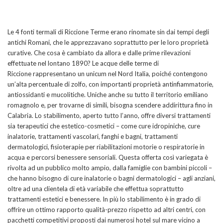
Le 4 fonti termali di Riccione Terme erano rinomate sin dai tempi degli
antichi Romani, che le apprezzavano soprattutto per le loro proprietà
curative. Che cosa è cambiato da allora e dalle prime rilevazioni
effettuate nel lontano 1890? Le acque delle terme di
Riccione rappresentano un unicum nel Nord Italia, poiché contengono
un’alta percentuale di zolfo, con importanti proprietà antinfiammatorie,
antiossidanti e mucolitiche. Uniche anche su tutto il territorio emiliano
romagnolo e, per trovarne di simili, bisogna scendere addirittura fino in
Calabria. Lo stabilimento, aperto tutto l’anno, offre diversi trattamenti
sia terapeutici che estetico-cosmetici – come cure idropiniche, cure
inalatorie, trattamenti vascolari, fanghi e bagni, trattamenti
dermatologici, fisioterapie per riabilitazioni motorie o respiratorie in
acqua e percorsi benessere sensoriali. Questa offerta così variegata è
rivolta ad un pubblico molto ampio, dalla famiglie con bambini piccoli –
che hanno bisogno di cure inalatorie o bagni dermatologici – agli anziani,
oltre ad una clientela di età variabile che effettua soprattutto
trattamenti estetici e benessere. In più lo stabilimento è in grado di
offrire un ottimo rapporto qualità-prezzo rispetto ad altri centri, con
pacchetti competitivi proposti dai numerosi hotel sul mare vicino a