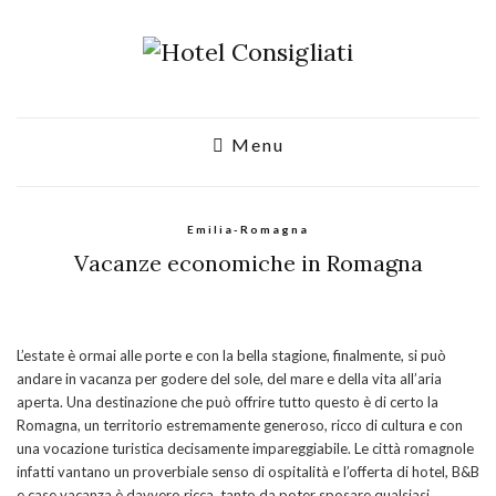
Menu
Emilia-Romagna
Vacanze economiche in Romagna
L’estate è ormai alle porte e con la bella stagione, finalmente, si può
andare in vacanza per godere del sole, del mare e della vita all’aria
aperta. Una destinazione che può offrire tutto questo è di certo la
Romagna, un territorio estremamente generoso, ricco di cultura e con
una vocazione turistica decisamente impareggiabile. Le città romagnole
infatti vantano un proverbiale senso di ospitalità e l’offerta di hotel, B&B
e case vacanza è davvero ricca, tanto da poter sposare qualsiasi