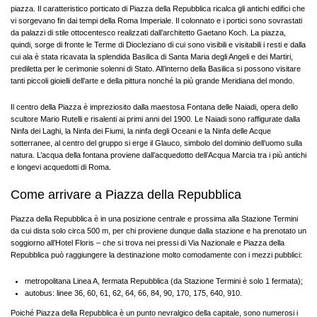
piazza. Il caratteristico porticato di Piazza della Repubblica ricalca gli antichi edifici che
vi sorgevano fin dai tempi della Roma Imperiale. Il colonnato e i portici sono sovrastati
da palazzi di stile ottocentesco realizzati dall’architetto Gaetano Koch. La piazza,
quindi, sorge di fronte le Terme di Diocleziano di cui sono visibili e visitabili i resti e dalla
cui ala è stata ricavata la splendida Basilica di Santa Maria degli Angeli e dei Martiri,
prediletta per le cerimonie solenni di Stato. All’interno della Basilica si possono visitare
tanti piccoli gioielli dell’arte e della pittura nonché la più grande Meridiana del mondo.
Il centro della Piazza è impreziosito dalla maestosa Fontana delle Naiadi, opera dello
scultore Mario Rutelli e risalenti ai primi anni del 1900. Le Naiadi sono raffigurate dalla
Ninfa dei Laghi, la Ninfa dei Fiumi, la ninfa degli Oceani e la Ninfa delle Acque
sotterranee, al centro del gruppo si erge il Glauco, simbolo del dominio dell’uomo sulla
natura. L’acqua della fontana proviene dall’acquedotto dell’Acqua Marcia tra i più antichi
e longevi acquedotti di Roma.
Come arrivare a Piazza della Repubblica
Piazza della Repubblica è in una posizione centrale e prossima alla Stazione Termini
da cui dista solo circa 500 m, per chi proviene dunque dalla stazione e ha prenotato un
soggiorno all’Hotel Floris – che si trova nei pressi di Via Nazionale e Piazza della
Repubblica può raggiungere la destinazione molto comodamente con i mezzi pubblici:
metropolitana Linea A, fermata Repubblica (da Stazione Termini è solo 1 fermata);
autobus: linee 36, 60, 61, 62, 64, 66, 84, 90, 170, 175, 640, 910.
Poiché Piazza della Repubblica è un punto nevralgico della capitale, sono numerosi i