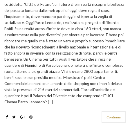
cosiddetta “Città del Futuro“: un futuro che in realtà riscopre la bellezza
del passato lontana dalle metropoli di oggi, dove regna il caos,
l’inquinamento, dove mancano parcheggi e si è persa la voglia di
socializzare. Oggi Parco Leonardo, realizzato su progetto di Ricardo
Bofill, è una realtà autosufficiente dove, in circa 160 ettari, non manca
assolutamente nulla per divertirsi, per vivere e per lavorare. È bene poi
ricordare che quello che è stato un vero e proprio successo immobiliare,
che ha ricevuto riconoscimenti a livello nazionale e internazionale, è di
fatto ancora in divenire, con la realizzazione di hotel, parchi e centri
benessere. Un Cinema per tutti i gusti Il visitatore che si reca nel
quartiere di Fiumicino di Parco Leonardo noterà che l’intero complesso
ruota attorno a tre grandi piazze. Vi si trovano 2800 appartamenti,
ben 4 scuole e un presidio medico. Maestoso è poi il Centro
Commerciale Leonardo: un amante dello shopping non rimarrà deluso
vista la presenza di 215 esercizi commerciali. Fiore all’occhiello del
quartiere è poi il Palazzo del Divertimento che comprende l’”UCI
Cinema Parco Leonardo“: […]
Continua