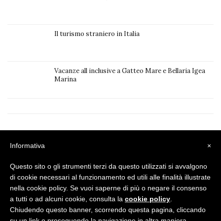
Il turismo straniero in Italia
Vacanze all inclusive a Gatteo Mare e Bellaria Igea
Marina
Privacy Policy
|
Cookie Policy
Informativa
×
Questo sito o gli strumenti terzi da questo utilizzati si avvalgono
di cookie necessari al funzionamento ed utili alle finalità illustrate
nella cookie policy. Se vuoi saperne di più o negare il consenso
a tutti o ad alcuni cookie, consulta la
cookie policy
.
Chiudendo questo banner, scorrendo questa pagina, cliccando
su un link o proseguendo la navigazione in altra maniera,