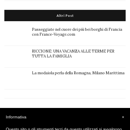
Altri Post
Passeggiate nel cuore dei più bei borghi di Francia
con France-Voyage.com
RICCIONE: UNA VACANZA ALLE TERME PER
TUTTA LA FAMIGLIA
La modaiola perla della Romagna, Milano Marittima
Privacy Policy
|
Cookie Policy
Informativa
×
Questo sito o gli strumenti terzi da questo utilizzati si avvalgono