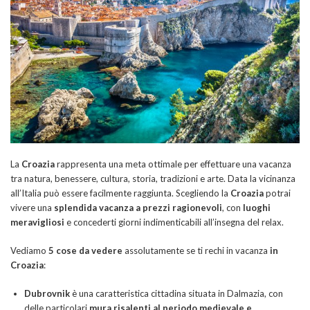
La
Croazia
rappresenta una meta ottimale per effettuare una vacanza
tra natura, benessere, cultura, storia, tradizioni e arte. Data la vicinanza
all’Italia può essere facilmente raggiunta. Scegliendo la
Croazia
potrai
vivere una
splendida vacanza a prezzi ragionevoli
, con
luoghi
meravigliosi
e concederti giorni indimenticabili all’insegna del relax.
Vediamo
5 cose da vedere
assolutamente se ti rechi in vacanza
in
Croazia
:
Dubrovnik
è una caratteristica cittadina situata in Dalmazia, con
delle particolari
mura risalenti al periodo medievale e