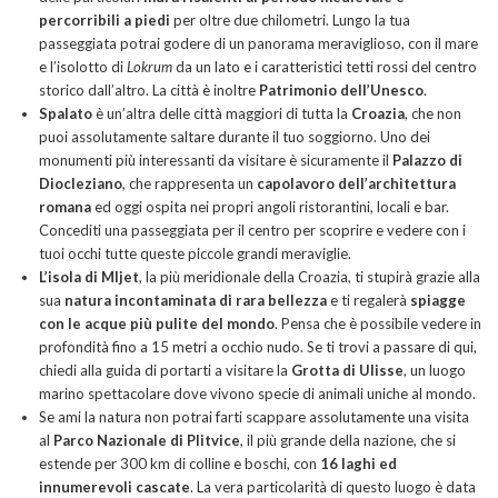
percorribili a piedi
per oltre due chilometri. Lungo la tua
passeggiata potrai godere di un panorama meraviglioso, con il mare
e l’isolotto di
Lokrum
da un lato e i caratteristici tetti rossi del centro
storico dall’altro. La città è inoltre
Patrimonio dell’Unesco
.
Spalato
è un’altra delle città maggiori di tutta la
Croazia
, che non
puoi assolutamente saltare durante il tuo soggiorno. Uno dei
monumenti più interessanti da visitare è sicuramente il
Palazzo di
Diocleziano
, che rappresenta un
capolavoro dell’architettura
romana
ed oggi ospita nei propri angoli ristorantini, locali e bar.
Concediti una passeggiata per il centro per scoprire e vedere con i
tuoi occhi tutte queste piccole grandi meraviglie.
L’isola di Mljet
, la più meridionale della Croazia, ti stupirà grazie alla
sua
natura incontaminata di rara bellezza
e ti regalerà
spiagge
con le acque più pulite del mondo
. Pensa che è possibile vedere in
profondità fino a 15 metri a occhio nudo. Se ti trovi a passare di qui,
chiedi alla guida di portarti a visitare la
Grotta di Ulisse
, un luogo
marino spettacolare dove vivono specie di animali uniche al mondo.
Se ami la natura non potrai farti scappare assolutamente una visita
al
Parco Nazionale di Plitvice
, il più grande della nazione, che si
estende per 300 km di colline e boschi, con
16 laghi ed
innumerevoli cascate
. La vera particolarità di questo luogo è data