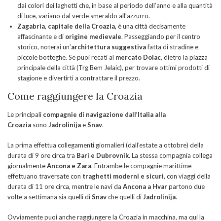
dai colori dei laghetti che, in base al periodo dell’anno e alla quantità
di luce, variano dal verde smeraldo all’azzurro.
Zagabria
,
capitale della Croazia,
è una città decisamente
affascinante e di
origine medievale
. Passeggiando per il centro
storico, noterai un’
architettura suggestiva
fatta di stradine e
piccole botteghe. Se puoi recati al
mercato Dolac
, dietro la piazza
principale della città (Trg Bem Jelaic), per trovare ottimi prodotti di
stagione e divertirti a contrattare il prezzo.
Come raggiungere la Croazia
Le principali
compagnie di navigazione dall’Italia alla
Croazia
sono
Jadrolinija
e
Snav
.
La prima effettua collegamenti giornalieri (dall’estate a ottobre) della
durata di 9 ore circa tra
Bari e Dubrovnik
. La stessa compagnia collega
giornalmente
Ancona e Zara
. Entrambe le compagnie marittime
effettuano traversate con
traghetti moderni e sicuri
, con viaggi della
durata di 11 ore circa, mentre le navi da
Ancona a Hvar
partono due
volte a settimana sia quelli di
Snav
che quelli di
Jadrolinija
.
Ovviamente puoi anche raggiungere la Croazia in macchina, ma qui la