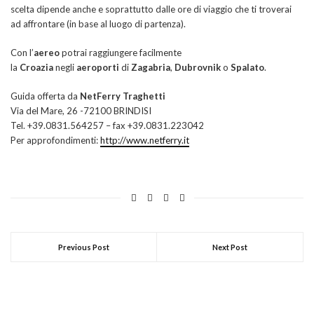
scelta dipende anche e soprattutto dalle ore di viaggio che ti troverai
ad affrontare (in base al luogo di partenza).
Con l’
aereo
potrai raggiungere facilmente
la
Croazia
negli
aeroporti
di
Zagabria
,
Dubrovnik
o
Spalato
.
Guida offerta da
NetFerry Traghetti
Via del Mare, 26 -72100 BRINDISI
Tel. +39.0831.564257 – fax +39.0831.223042
Per approfondimenti:
http://www.netferry.it
Previous Post
Next Post