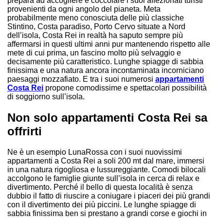
prepara ad accogliere e coccolare i suoi affezionati turisti
provenienti da ogni angolo del pianeta. Meta
probabilmente meno conosciuta delle più classiche
Stintino, Costa paradiso, Porto Cervo situate a Nord
dell’isola, Costa Rei in realtà ha saputo sempre più
affermarsi in questi ultimi anni pur mantenendo rispetto alle
mete di cui prima, un fascino molto più selvaggio e
decisamente più caratteristico. Lunghe spiagge di sabbia
finissima e una natura ancora incontaminata incorniciano
paesaggi mozzafiato. E tra i suoi numerosi
appartamenti
Costa Rei
propone comodissime e spettacolari possibilità
di soggiorno sull’isola.
Non solo appartamenti Costa Rei sa
offrirti
Ne è un esempio LunaRossa con i suoi nuovissimi
appartamenti a Costa Rei a soli 200 mt dal mare, immersi
in una natura rigogliosa e lussureggiante. Comodi bilocali
accolgono le famiglie giunte sull’isola in cerca di relax e
divertimento. Perché il bello di questa località è senza
dubbio il fatto di riuscire a coniugare i piaceri dei più grandi
con il divertimento dei più piccini. Le lunghe spiagge di
sabbia finissima ben si prestano a grandi corse e giochi in