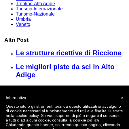
Trentino-Alto Adige
Turismo-Internazionale
Turismo-Nazionale
Umbria
Veneto
Altri Post
Le strutture ricettive di Riccione
Le migliori piste da sci in Alto
Adige
Vacanze all inclusive a Gatteo
Mare e Bellaria Igea Marina
Informativa
×
Questo sito o gli strumenti terzi da questo utilizzati si avvalgono
di cookie necessari al funzionamento ed utili alle finalità illustrate
Privacy e Cookie
nella cookie policy. Se vuoi saperne di più o negare il consenso
a tutti o ad alcuni cookie, consulta la
cookie policy
.
Chiudendo questo banner, scorrendo questa pagina, cliccando
Privacy Policy
|
Cookie Policy