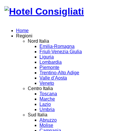
Home
Regioni
Nord Italia
Emilia-Romagna
Friuli-Venezia Giulia
Liguria
Lombardia
Piemonte
Trentino-Alto Adige
Valle d’Aosta
Veneto
Centro Italia
Toscana
Marche
Lazio
Umbria
Sud Italia
Abruzzo
Molise
Campania