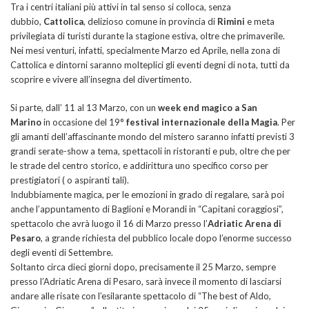
Tra i centri italiani più attivi in tal senso si colloca, senza
dubbio,
Cattolica
, delizioso comune in provincia di
Rimini
e meta
privilegiata di turisti durante la stagione estiva, oltre che primaverile.
Nei mesi venturi, infatti, specialmente Marzo ed Aprile, nella zona di
Cattolica e dintorni saranno molteplici gli eventi degni di nota, tutti da
scoprire e vivere all’insegna del divertimento.
Si parte, dall’ 11 al 13 Marzo, con un
week end magico a San
Marino
in occasione del 19°
festival internazionale della Magia
. Per
gli amanti dell’affascinante mondo del mistero saranno infatti previsti 3
grandi serate-show a tema, spettacoli in ristoranti e pub, oltre che per
le strade del centro storico, e addirittura uno specifico corso per
prestigiatori ( o aspiranti tali).
Indubbiamente magica, per le emozioni in grado di regalare, sarà poi
anche l’appuntamento di Baglioni e Morandi in “Capitani coraggiosi”,
spettacolo che avrà luogo il 16 di Marzo presso l’
Adriatic Arena di
Pesaro
, a grande richiesta del pubblico locale dopo l’enorme successo
degli eventi di Settembre.
Soltanto circa dieci giorni dopo, precisamente il 25 Marzo, sempre
presso l’Adriatic Arena di Pesaro, sarà invece il momento di lasciarsi
andare alle risate con l’esilarante spettacolo di “The best of Aldo,