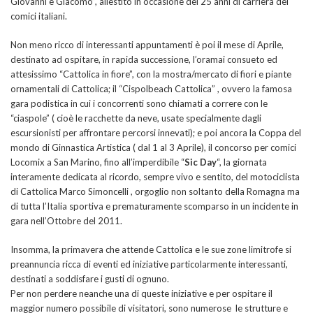
Giovanni e Giacomo”, allestito in occasione dei 25 anni di carriera dei
comici italiani.
Non meno ricco di interessanti appuntamenti è poi il mese di Aprile,
destinato ad ospitare, in rapida successione, l’oramai consueto ed
attesissimo “Cattolica in fiore”, con la mostra/mercato di fiori e piante
ornamentali di Cattolica; il “Cispolbeach Cattolica” , ovvero la famosa
gara podistica in cui i concorrenti sono chiamati a correre con le
“ciaspole” ( cioè le racchette da neve, usate specialmente dagli
escursionisti per affrontare percorsi innevati); e poi ancora la Coppa del
mondo di Ginnastica Artistica ( dal 1 al 3 Aprile), il concorso per comici
Locomix a San Marino, fino all’imperdibile “
Sic Day
“, la giornata
interamente dedicata al ricordo, sempre vivo e sentito, del motociclista
di Cattolica Marco Simoncelli , orgoglio non soltanto della Romagna ma
di tutta l’Italia sportiva e prematuramente scomparso in un incidente in
gara nell’Ottobre del 2011.
Insomma, la primavera che attende Cattolica e le sue zone limitrofe si
preannuncia ricca di eventi ed iniziative particolarmente interessanti,
destinati a soddisfare i gusti di ognuno.
Per non perdere neanche una di queste iniziative e per ospitare il
maggior numero possibile di visitatori, sono numerose le strutture e