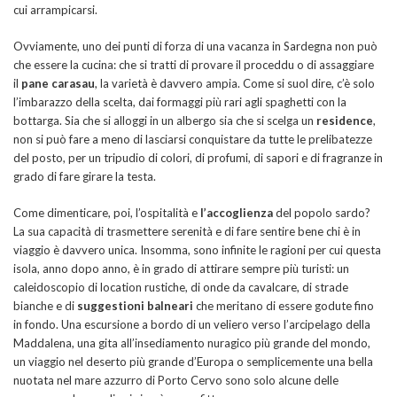
cui arrampicarsi.
Ovviamente, uno dei punti di forza di una vacanza in Sardegna non può
che essere la cucina: che si tratti di provare il proceddu o di assaggiare
il
pane carasau
, la varietà è davvero ampia. Come si suol dire, c’è solo
l’imbarazzo della scelta, dai formaggi più rari agli spaghetti con la
bottarga. Sia che si alloggi in un albergo sia che si scelga un
residence
,
non si può fare a meno di lasciarsi conquistare da tutte le prelibatezze
del posto, per un tripudio di colori, di profumi, di sapori e di fragranze in
grado di fare girare la testa.
Come dimenticare, poi, l’ospitalità e
l’accoglienza
del popolo sardo?
La sua capacità di trasmettere serenità e di fare sentire bene chi è in
viaggio è davvero unica. Insomma, sono infinite le ragioni per cui questa
isola, anno dopo anno, è in grado di attirare sempre più turisti: un
caleidoscopio di location rustiche, di onde da cavalcare, di strade
bianche e di
suggestioni balneari
che meritano di essere godute fino
in fondo. Una escursione a bordo di un veliero verso l’arcipelago della
Maddalena, una gita all’insediamento nuragico più grande del mondo,
un viaggio nel deserto più grande d’Europa o semplicemente una bella
nuotata nel mare azzurro di Porto Cervo sono solo alcune delle