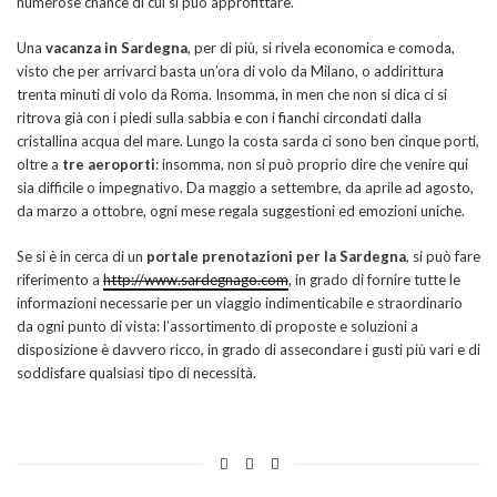
numerose chance di cui si può approfittare.
Una
vacanza in Sardegna
, per di più, si rivela economica e comoda,
visto che per arrivarci basta un’ora di volo da Milano, o addirittura
trenta minuti di volo da Roma. Insomma, in men che non si dica ci si
ritrova già con i piedi sulla sabbia e con i fianchi circondati dalla
cristallina acqua del mare. Lungo la costa sarda ci sono ben cinque porti,
oltre a
tre aeroporti
: insomma, non si può proprio dire che venire qui
sia difficile o impegnativo. Da maggio a settembre, da aprile ad agosto,
da marzo a ottobre, ogni mese regala suggestioni ed emozioni uniche.
Se si è in cerca di un
portale prenotazioni per la Sardegna
, si può fare
riferimento a
http://www.sardegnago.com
, in grado di fornire tutte le
informazioni necessarie per un viaggio indimenticabile e straordinario
da ogni punto di vista: l’assortimento di proposte e soluzioni a
disposizione è davvero ricco, in grado di assecondare i gusti più vari e di
soddisfare qualsiasi tipo di necessità.