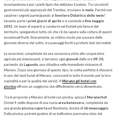
incontaminata e per i piatti tipici che deliziano il palato. Tra i prodotti
gastronomici più apprezzati del Trentino, troviamo le
mele
. Perché non
carpirne i segreti partecipando al
Sentiero Didattico delle mele
?
L’evento parte i
primi giorni di aprile
e si conclude a
fine maggio
2015
. Un team di esperti vi condurrà nei frutteti più famosi del
territorio, spiegandovi tutto ciò che c’è da sapere sulla coltura di questi
eccezionali frutti. Sicuramente, un ottimo modo per passare delle
giornate diverse dal solito, tra paesaggi fioriti e profumi dati dai meleti.
Le escursioni, completate da una successiva visita alle cooperative
agricole più interessanti, si terranno ogni
giovedì
dalle ore
09: 30
,
partendo da
Lagundo
, una cittadina nelle immediate vicinanze di
Merano. Dopo una giornata di questo tipo, la scelta perfetta è rilassarsi
in uno dei tanti hotel di Merano, conosciuti in tutto il mondo per la loro
ospitalità e per la qualità dei servizi. A
Merano gli hotel con
piscina
offrono un soggiorno che difficilmente verrà dimenticato.
Tra le proposte a Merano di hotel con piscina, spicca il
Meranerhof
.
L’hotel 4 stelle dispone di una vasta
area benessere
, completata da
una grande
piscina coperta
ed illuminata, dotata di
idromassaggio
.
Dalla piscina, potrete godere di un bellissimo panorama dato dal