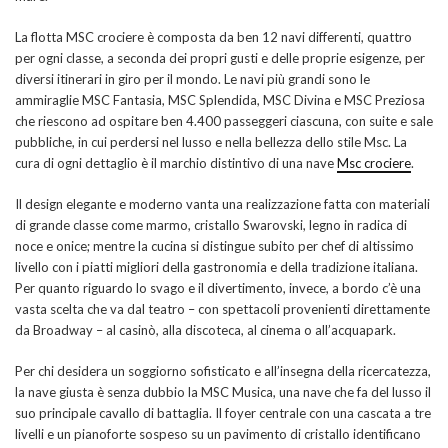
La flotta MSC crociere è composta da ben 12 navi differenti, quattro
per ogni classe, a seconda dei propri gusti e delle proprie esigenze, per
diversi itinerari in giro per il mondo. Le navi più grandi sono le
ammiraglie MSC Fantasia, MSC Splendida, MSC Divina e MSC Preziosa
che riescono ad ospitare ben 4.400 passeggeri ciascuna, con suite e sale
pubbliche, in cui perdersi nel lusso e nella bellezza dello stile Msc. La
cura di ogni dettaglio è il marchio distintivo di una nave
Msc crociere
.
Il design elegante e moderno vanta una realizzazione fatta con materiali
di grande classe come marmo, cristallo Swarovski, legno in radica di
noce e onice; mentre la cucina si distingue subito per chef di altissimo
livello con i piatti migliori della gastronomia e della tradizione italiana.
Per quanto riguardo lo svago e il divertimento, invece, a bordo c’è una
vasta scelta che va dal teatro – con spettacoli provenienti direttamente
da Broadway – al casinò, alla discoteca, al cinema o all’acquapark.
Per chi desidera un soggiorno sofisticato e all’insegna della ricercatezza,
la nave giusta è senza dubbio la MSC Musica, una nave che fa del lusso il
suo principale cavallo di battaglia. Il foyer centrale con una cascata a tre
livelli e un pianoforte sospeso su un pavimento di cristallo identificano