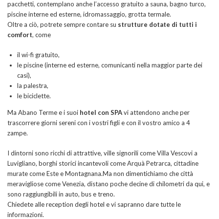
pacchetti, contemplano anche l’accesso gratuito a sauna, bagno turco,
piscine interne ed esterne, idromassaggio, grotta termale.
Oltre a ciò, potrete sempre contare su
strutture dotate di tutti i
comfort
, come
il wi-fi gratuito,
le piscine (interne ed esterne, comunicanti nella maggior parte dei
casi),
la palestra,
le biciclette.
Ma Abano Terme e i suoi
hotel con SPA
vi attendono anche per
trascorrere giorni sereni con i vostri figli e con il vostro amico a 4
zampe.
I dintorni sono ricchi di attrattive, ville signorili come Villa Vescovi a
Luvigliano, borghi storici incantevoli come Arquà Petrarca, cittadine
murate come Este e Montagnana.Ma non dimentichiamo che città
meravigliose come Venezia, distano poche decine di chilometri da qui, e
sono raggiungibili in auto, bus e treno.
Chiedete alle reception degli hotel e vi sapranno dare tutte le
informazioni.