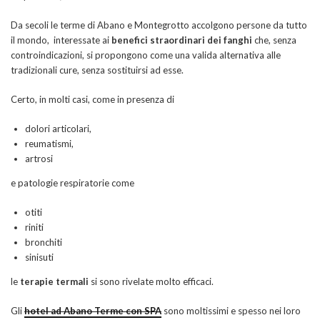
Da secoli le terme di Abano e Montegrotto accolgono persone da tutto
il mondo, interessate ai
benefici straordinari dei fanghi
che, senza
controindicazioni, si propongono come una valida alternativa alle
tradizionali cure, senza sostituirsi ad esse.
Certo, in molti casi, come in presenza di
dolori articolari,
reumatismi,
artrosi
e patologie respiratorie come
otiti
riniti
bronchiti
sinisuti
le
terapie termali
si sono rivelate molto efficaci.
Gli
hotel ad Abano Terme con SPA
sono moltissimi e spesso nei loro