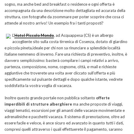
sogno, ma anche bed and breakfast o residence e ogni offerta è
accompagnata da una descrizione molto dettagliata ed accurata della
struttura, con fotografie da zoommare per poter scoprire che cosa ci
attende al nostro arrivo! Un esempio fra i tanti proposti?
L’
Hotel Piccolo Mondo
, ad Acquappesa (CS) è un albergo
accogliente sito sulla costa tirrenica di Cosenza, dotato di giardino
e piccola pineta,ideale per chi non sa rinunciare a splendide località
italiane nemmeno di inverno. Fare una richiesta di preventivo, inoltre, è
davvero semplicissimo: basterà compilare i campi relativi a arrivo,
partenza, composizione, nome, cognome, città, e-mail e richieste
aggiuntive che troverete una volta aver cliccato sull’offerta e più
specificamente sul pulsante dettagli e dopo qualche istante, vedrete
soddisfatta la vostra voglia di vacanza.
Inoltre questo grande portale non pubblica soltanto
offerte
imperdibili di strutture alberghiere
ma anche proposte di viaggi,
viaggi tematici, escursioni per gli amanti delle vacanze movimentate e
adrenaliniche e pacchetti vacanza. Il sistema di prenotazione, oltre ad
essere facile e veloce, è ance sicuro ed avanzato in quanto tutti i dati,
compresi quelli attraverso i quali effettuerete il pagamento, saranno